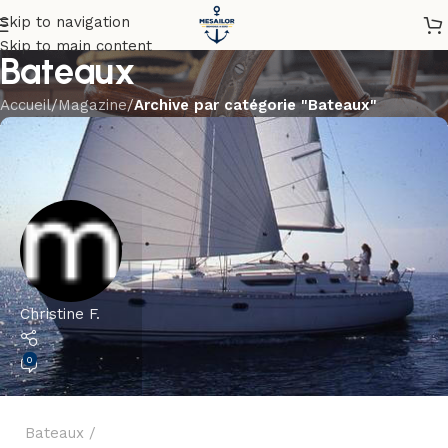
Skip to navigation
Skip to main content
Bateaux
Accueil
/
Magazine
/
Archive par catégorie "Bateaux"
Christine F.
0
Bateaux