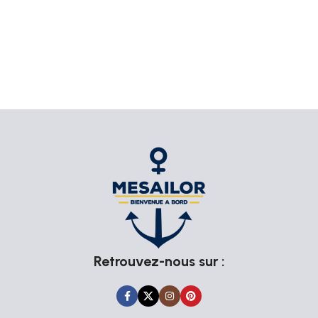
Passion Marine
L'ADN de Mesailor repose sur trois piliers : qualité,
authenticité et passion pour la mer. Nous collaborons avec
des artisans passionnés qui mettent tout leur savoir-faire
dans la création de nos produits. Chaque article est choisi
avec soin pour garantir qu’il répond aux attentes les plus
élevées en termes de durabilité et d’esthétique.
En optant pour nos articles de Cartes, vous soutenez
également ces artisans et contribuez à la préservation des
techniques artisanales traditionnelles. Nos produits ne sont
pas seulement décoratifs, ils racontent une histoire et
apportent une touche d’authenticité à votre quotidien.
Retrouvez-nous sur :
Explorez notre Collection Cartes
Plongez dans notre collection et laissez-vous inspirer par la