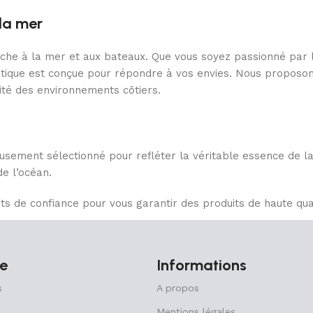
la mer
ouche à la mer et aux bateaux. Que vous soyez passionné par l
ique est conçue pour répondre à vos envies. Nous proposons 
ité des environnements côtiers.
sement sélectionné pour refléter la véritable essence de la 
de l’océan.
s de confiance pour vous garantir des produits de haute qual
 au cœur de nos préoccupations. Nous privilégions des prat
e
Informations
e notre empreinte écologique tout en vous offrant le meilleu
s
A propos
de la mer et de la vie côtière. Cette passion se reflète dan
Mentions légales