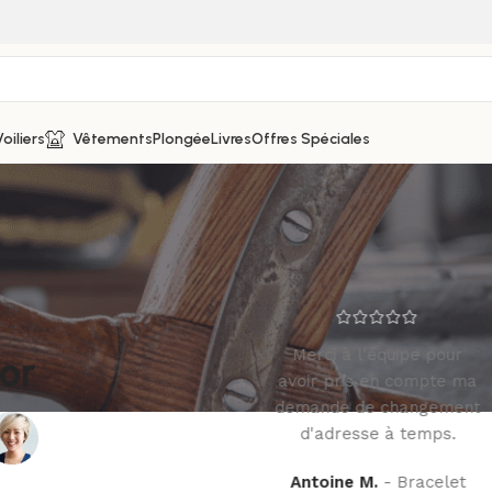
oiliers
Vêtements
Plongée
Livres
Offres Spéciales
Support réactif par
Merci à l'équipe pour
or
rapport à ma demande
avoir pris en compte ma
d'échange. Merci à Julie
demande de changement
pour sa gentillesse 🙂
d'adresse à temps.
Sophie D.
Bracelet
Antoine M.
Bracelet