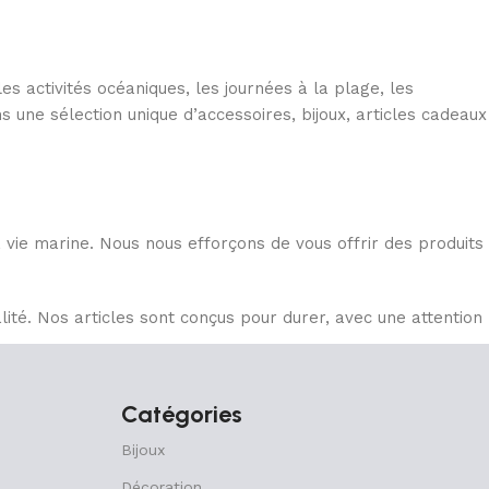
es activités océaniques, les journées à la plage, les
une sélection unique d’accessoires, bijoux, articles cadeaux
vie marine. Nous nous efforçons de vous offrir des produits
ité. Nos articles sont conçus pour durer, avec une attention
iques durables et des matériaux écoresponsables dans la
Catégories
r de la mode et des accessoires marins.
Bijoux
s notre sélection de produits et dans notre service client
Décoration