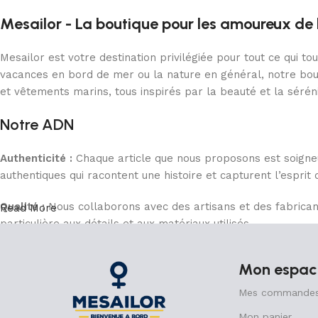
Mesailor - La boutique pour les amoureux de 
Mesailor est votre destination privilégiée pour tout ce qui t
vacances en bord de mer ou la nature en général, notre bout
et vêtements marins, tous inspirés par la beauté et la sérén
Notre ADN
Authenticité :
Chaque article que nous proposons est soigneu
authentiques qui racontent une histoire et capturent l’esprit 
Qualité :
Nous collaborons avec des artisans et des fabricant
Read More
particulière aux détails et aux matériaux utilisés.
Respect de la nature :
La préservation de notre planète est
Mon espac
fabrication de nos produits. Notre engagement est de réduir
Mes commande
Passion :
Notre équipe est composée de véritables passionnés 
Mon panier