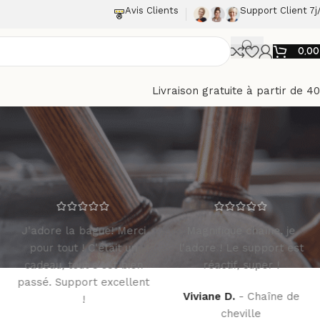
Avis Clients
Support Client 7j
0,0
Livraison gratuite à partir de 4
J'adore la bague! Merci
Magnifique chaîne, je
pour tout ! C'était un
l'adore ! Le support est
cadeau, tout s'est bien
réactif, super !
passé. Support excellent
Viviane D.
Chaîne de
!
cheville