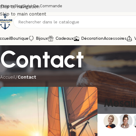
 Propos
Blog
Suivi De Commande
Skip to navigation
Skip to main content
ccueil
Boutique
Bijoux
Cadeaux
Décoration
Accessoires
V
Contact
Accueil
/
Contact
Mesail