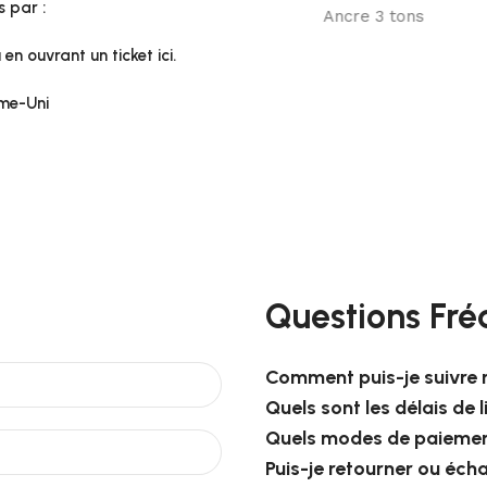
 par :
Motif Ancre
Ancre 3 tons
en ouvrant un ticket ici.
me-Uni
Questions Fré
Comment puis-je suivr
Quels sont les délais de l
Quels modes de paiemen
Puis-je retourner ou écha