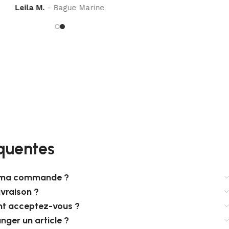
Leila M.
Bague Marine
quentes
e ma commande ?
ivraison ?
t acceptez-vous ?
nger un article ?