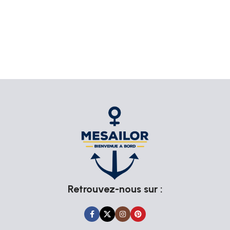
Passion Marine
L'ADN de Mesailor repose sur trois piliers : qualité,
authenticité et passion pour la mer. Nous collaborons avec
des artisans passionnés qui mettent tout leur savoir-faire
dans la création de nos produits. Chaque article est choisi
avec soin pour garantir qu’il répond aux attentes les plus
élevées en termes de durabilité et d’esthétique.
En optant pour nos articles de Serviettes, vous soutenez
également ces artisans et contribuez à la préservation des
techniques artisanales traditionnelles. Nos produits ne sont
pas seulement décoratifs, ils racontent une histoire et
apportent une touche d’authenticité à votre quotidien.
Retrouvez-nous sur :
Explorez notre Collection Serviettes
Plongez dans notre collection et laissez-vous inspirer par la