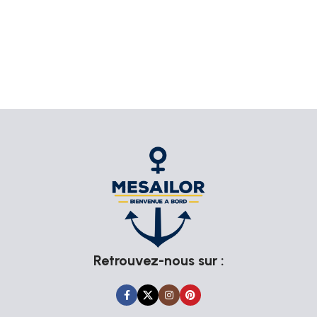
Passion Marine
L'ADN de Mesailor repose sur trois piliers : qualité,
authenticité et passion pour la mer. Nous collaborons avec
des artisans passionnés qui mettent tout leur savoir-faire
dans la création de nos produits. Chaque article est choisi
avec soin pour garantir qu’il répond aux attentes les plus
élevées en termes de durabilité et d’esthétique.
En optant pour nos articles de Personnalisés, vous soutenez
également ces artisans et contribuez à la préservation des
techniques artisanales traditionnelles. Nos produits ne sont
pas seulement décoratifs, ils racontent une histoire et
apportent une touche d’authenticité à votre quotidien.
Retrouvez-nous sur :
Explorez notre Collection Personnalisés
Plongez dans notre collection et laissez-vous inspirer par la