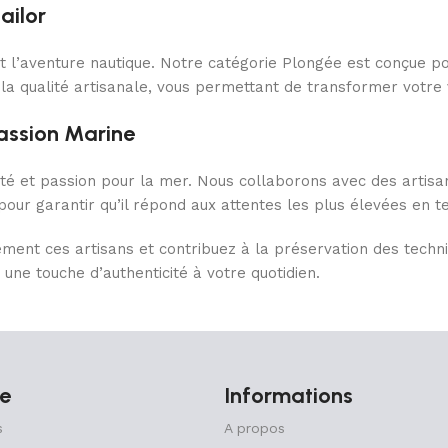
ailor
 l’aventure nautique. Notre catégorie Plongée est conçue pou
 la qualité artisanale, vous permettant de transformer votre
Passion Marine
icité et passion pour la mer. Nous collaborons avec des artisa
 pour garantir qu’il répond aux attentes les plus élevées en t
ment ces artisans et contribuez à la préservation des techni
 une touche d’authenticité à votre quotidien.
a beauté de l’océan. Que vous cherchiez à recréer une ambian
e aventure nautique, Mesailor a ce qu'il vous faut. Transfor
e
Informations
érénité et de cet esprit d’aventure chez vous.
s
A propos