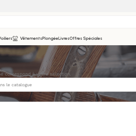
oiliers
Vêtements
Plongée
Livres
Offres Spéciales
ne correspond à votre sélection.