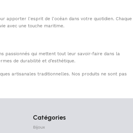
r apporter l'esprit de l'océan dans votre quotidien. Chaque
 vie avec une touche maritime.
ns passionnés qui mettent tout leur savoir-faire dans la
ermes de durabilité et d’esthétique.
ques artisanales traditionnelles. Nos produits ne sont pas
ce de plage, à ajouter des touches marines subtiles à votre
mez votre maison, votre style ou votre expérience maritime
Catégories
Bijoux