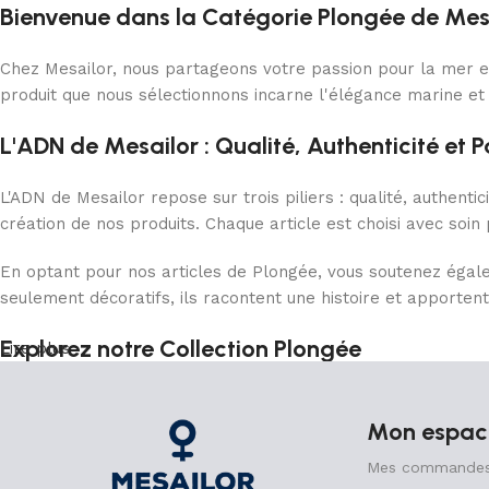
Bienvenue dans la Catégorie Plongée de Mes
Discount 10%
Shop Now
Chez Mesailor, nous partageons votre passion pour la mer et
produit que nous sélectionnons incarne l'élégance marine et
L'ADN de Mesailor : Qualité, Authenticité et 
L'ADN de Mesailor repose sur trois piliers : qualité, authent
création de nos produits. Chaque article est choisi avec soin
En optant pour nos articles de Plongée, vous soutenez égale
seulement décoratifs, ils racontent une histoire et apportent
Explorez notre Collection Plongée
Lire plus
Plongez dans notre collection et laissez-vous inspirer par l
décor, ou à trouver l'équipement parfait pour votre prochain
Mon espac
avec nos articles de Plongée et apportez une part de cette s
Mes commande