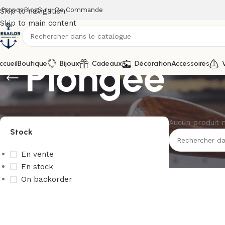
 Propos
Blog
Suivi De Commande
Skip to navigation
Skip to main content
Plongée
ccueil
Boutique
Bijoux
Cadeaux
Décoration
Accessoires
V
Aucun produit 
Stock
En vente
En stock
On backorder
Upholstered chair